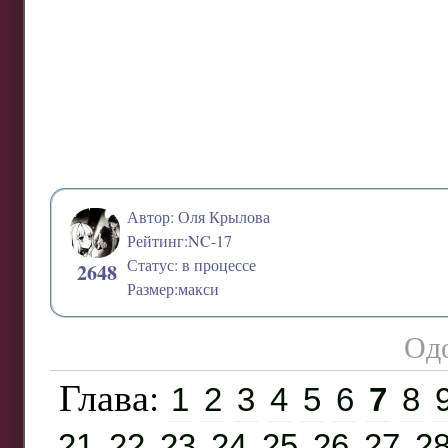
Автор: Оля Крылова
Рейтинг:NC-17
Статус: в процессе
2648
Размер:макси
Одо
Глава:
1
2
3
4
5
6
7
8
21
22
23
24
25
26
27
2