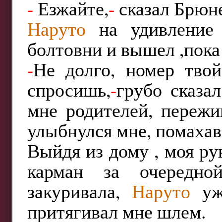
-
Езжайте,
-
сказал Брюне
Наруто
на удивление 
болтовни и вышел ,пока
-
Не долго, номер тво
спросишь,
-
грубо сказа
мне родителей, пережи
улыбнулся мне, помахав
Выйдя из дому , моя рук
карман за очередно
закуривала,
Наруто
уже
притягивал мне шлем.