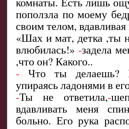
комнаты. Есть лишь ощ
поползла по моему бед
своим телом, вдавливая 
«Шах и мат, детка ,ты 
влюбилась!»
-
задела м
,что он? Какого..
-
Что ты делаешь? П
упираясь ладонями в его
-
Ты не ответила,
-
ше
вдавливать меня спин
больно. Его рука расп