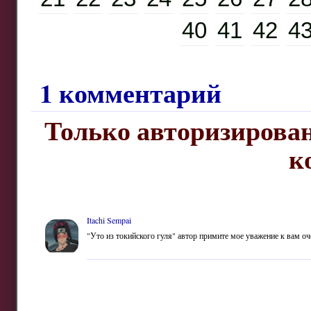
40
41
42
4
1 комментарий
Только авторизирован
к
Itachi Sempai
"Уто из токийского гуля" автор примите мое уважение к вам оч