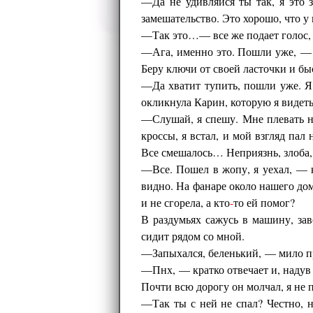
—Да не удивляйся ты так, я это 
замешательство. Это хорошо, что у 
—Так это…— все же подает голос, 
—Ага, именно это. Пошли уже, — че
Беру ключи от своей ласточки и б
—Да хватит тупить, пошли уже. Я 
окликнула Карин, которую я видеть 
—Слушай, я спешу. Мне плевать на
кроссы, я встал, и мой взгляд пал
Все смешалось… Неприязнь, злоба,
—Все. Пошел в жопу, я уехал, — к
видно. На фанаре около нашего дом
и не сгорела, а кто
-
то ей помог?
В раздумьях сажусь в машину, зав
сидит рядом со мной.
—Запыхался, беленький, — мило пр
—Пнх, — кратко отвечает и, надув 
Почти всю дорогу он молчал, я не п
—Так ты с ней не спал? Честно, н