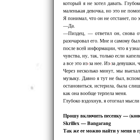
который я не хотел давать. Глубок
маленькая девочка, но это не помо
Я понимал, что он не отстанет, по 
—Да.
—Пиздец, — ответил он, снова отв
разочаровал его. Мне и самому был
после всей информации, что я узнал
чувства, ну, так, только если капе
а все это из
-
за нее. Из
-
за девушки, 
Через несколько минут, мы выеха
музыку. Давно я тут не был, вспом
остановиться, истерила, была сл
как она вообще терпела меня.
Глубоко вздохнув, я отогнал мысли
Прошу включить песенку — (конеч
Skrillex — Bangarang
Так же ее можно найти у меня в г