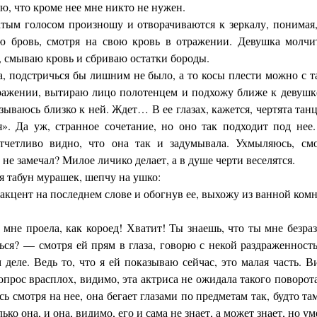
ю, что кроме нее мне никто не нужен.
ым голосом произношу и отворачиваются к зеркалу, понимая,
ю бровь, смотря на свою кровь в отражении. Девушка молчит
, смываю кровь и сбриваю остатки бороды.
а, подстричься бы лишним не было, а то косы плести можно с т
тражении, вытираю лицо полотенцем и подхожу ближе к девушк
азываюсь близко к ней. Ждет… В ее глазах, кажется, чертята тан
 Да уж, странное сочетание, но оно так подходит под нее.
отчетливо видно, что она так и задумывала. Ухмыляюсь, смо
не замечал? Милое личико делает, а в душе черти веселятся.
я табун мурашек, шепчу на ушко:
акцент на последнем слове и обогнув ее, выхожу из ванной ком
мне проела, как короед! Хватит! Ты знаешь, что ты мне безраз
шься? — смотря ей прям в глаза, говорю с некой раздраженност
 деле. Ведь то, что я ей показываю сейчас, это малая часть. В
опрос врасплох, видимо, эта актриса не ожидала такого поворота
ь смотря на нее, она бегает глазами по предметам так, будто та
ько она, и она, видимо, его и сама не знает, а может знает, но у