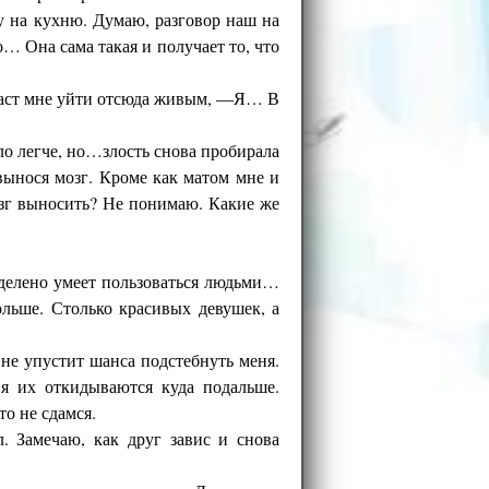
у на кухню. Думаю, разговор наш на
о… Она сама такая и получает то, что
 даст мне уйти отсюда живым, —Я… В
ло легче, но…злость снова пробирала
вынося мозг. Кроме как матом мне и
озг выносить? Не понимаю. Какие же
еделено умеет пользоваться людьми…
льше. Столько красивых девушек, а
т не упустит шанса подстебнуть меня.
 я их откидываются куда подальше.
то не сдамся.
. Замечаю, как друг завис и снова