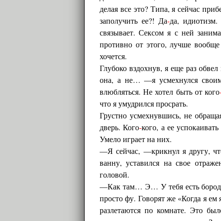
делая все это? Типа, я сейчас приб
заполучить ее?! Да
-
да, идиотизм.
связывает. Сексом я с ней заним
противно от этого, лучше вообще
хочется.
Глубоко вздохнув, я еще раз обвел 
она, а не… —я усмехнулся своим
влюбляться. Не хотел быть от кого
что я умудрился просрать.
Грустно усмехнувшись, не обращая
дверь. Кого
-
кого, а ее успокаиват
Умело играет на них.
—Я сейчас, —крикнул я другу, чт
ванну, уставился на свое отраже
головой.
—Как там… Э… У тебя есть борода,
просто фу. Говорят же «Когда я ем я
разлетаются по комнате. Это был