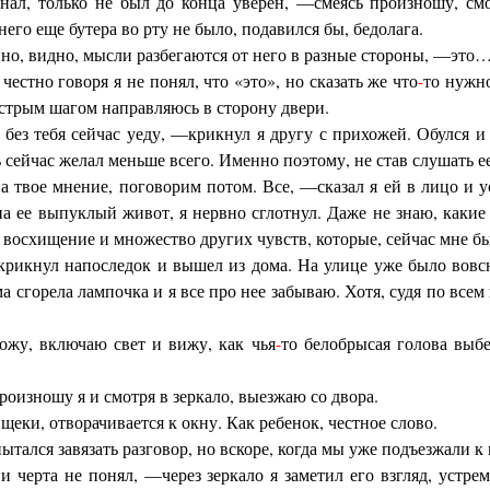
знал, только не был до конца уверен, —смеясь произношу, см
него еще бутера во рту не было, подавился бы, бедолага.
но, видно, мысли разбегаются от него в разные стороны, —это
стно говоря я не понял, что «это», но сказать же что
-
то нужно
ыстрым шагом направляюсь в сторону двери.
без тебя сейчас уеду, —крикнул я другу с прихожей. Обулся и 
сейчас желал меньше всего. Именно поэтому, не став слушать ее 
 твое мнение, поговорим потом. Все, —сказал я ей в лицо и 
 на ее выпуклый живот, я нервно сглотнул. Даже не знаю, какие
 восхищение и множество других чувств, которые, сейчас мне б
рикнул напоследок и вышел из дома. На улице уже было вовсю
а сгорела лампочка и я все про нее забываю. Хотя, судя по вс
ожу, включаю свет и вижу, как чья
-
то белобрысая голова выбе
оизношу я и смотря в зеркало, выезжаю со двора.
щеки, отворачивается к окну. Как ребенок, честное слово.
ытался завязать разговор, но вскоре, когда мы уже подъезжали к 
и черта не понял, —через зеркало я заметил его взгляд, устре