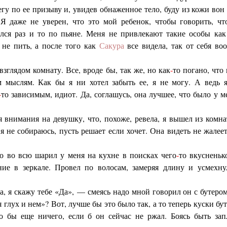
егу по ее призыву и, увидев обнаженное тело, буду из кожи вон 
 Я даже не уверен, что это мой ребенок, чтобы говорить, чт
ался раз и то по пьяне. Меня не привлекают такие особы ка
 не пить, а после того как
Сакура
все видела, так от себя во
взглядом комнату. Все, вроде бы, так же, но как
-
то погано, что
 мыслям. Как бы я ни хотел забыть ее, я не могу. А ведь я
-
то зависимым, идиот. Да, соглашусь, она лучшее, что было у м
 внимания на девушку, что, похоже, ревела, я вышел из комн
ь я не собираюсь, пусть решает если хочет. Она видеть не жалее
о во всю шарил у меня на кухне в поисках чего
-
то вкусненьк
ние в зеркале. Провел по волосам, замеряя длину и усмехну
 я скажу тебе «Да», — смеясь надо мной говорил он с бутером
 глух и нем»? Вот, лучше бы это было так, а то теперь куски бут
о бы еще ничего, если б он сейчас не ржал. Боясь быть зап