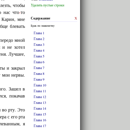
лезть, чтобы
Удалить пустые строки
о нас что
-
то
Содержание
X
к Карин, мне
обще блевать
Брак по знакомству
Глава 1
Глава 2
 передо мной
Глава 3
 и не хотел
Глава 4
еня. Лучшее,
Глава 5
Глава 6
аты и закрыл
Глава 7
Глава 8
т мои нервы.
Глава 9
Глава 10
ого. Зашел в
Глава 11
лся, покачав
Глава 12
Глава 13
Глава 14
 во рту. Это
Глава 15
ера с его рта
Глава 16
леванным, я
Глава 17