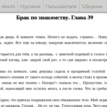
Манга
Картинки
Пользователи
Общение
Брак по знакомству. Глава 39
Авторы
Блог
ки
Все
Лента 
ая дверь. К комнате темно. Ничего не видать, странно… Нав
, ладно. Все еще на взводе, нащупав выключатель, включаю с
ать
Беты
старается для тебя, а ты рычишь,
-
с заметной издевкой в голосе 
ии
VIP
пый взгляд, аля« закрой свой рот, а то сам закрою» я посмотр
верке
Онлайн
аны по комнате, сама девушка сидела в прозрачной голубой
много опешив от такого исхода событий, я молча стоял в проеме
ить
За 24 часа
 я никак не мог понять « Нахера?» сначала эта… Пропустим, т
ой, выносящей мне остатки мозга, а после снова. Что за греб
Карин, что прятала покрывалом свое обнаженное тело. Мой ледян
 ее насквозь. Глупая… Не
-
ет, не так. Тупоголовая дура. Чего он