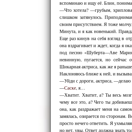
вспоминаю и ищу её. Блин, понима
—Что хотела? —грубым, хрипловат
слишком затянулось. Приподнима
своим присутствием. Я тоже молчу
Минута, и я как новенький. Правд
Еще раз кинув на себя взгляд в о
она вздрагивает и ждет, когда я ок
под песню «Шуберта—Аве Мария».
невинную, пугается, но сейчас 
Шикарная актриса, как же я раньше 
Наклоняюсь ближе к ней, и вызыва
—Уйди с дороги, актриса, —делаю 
—
Саске
, я…
—Хватит. Хватит, а? Ты весь мозг 
чему все это, а? Чего ты добивае
она, как раздражает меня на самом
замялась, озирается по сторонам. В
просто нечего ответить. Я ухмыляяс
но нет, увы. Ответ должна знать тол