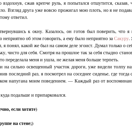
о вздохнув, сжав крепче руль, я попытался отшутится, сказав, 
гло. Взгляд друга уже вовсю прожигал мою плоть, но я не подава
этому ответил.
ернувшись к окну. Казалось, он готов был поверить, что я н
о неприятно об этом говорить, а ему было неприятно за
Сакуру
.
, я понял, какой же был на самом деле эгоист. Думал только о се
льку, чисто для себя. Смотря на прошлое так за себя стыдно стан
что переделала меня и ушла, не желая меня больше терпеть.
ли на сильно освещенный участок дороги, уже видели толпу 
нив последний раз, я посмотрел на соседнее сиденье, где тогда
ишком напугана моим поведением. — Каждый раз от воспоминан
 куда подальше и припарковался.
но, если хотите)
руппе на стене;)