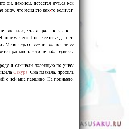
что он, наконец, перестал дуться как
л виду, что меня это как
-
то волнует.
е так плох, что я врал, но я снова
 Я понимал его. После ее отъезда, нет,
бе. Меня ведь совсем не волновали ее
овится, раньше такого не наблюдалось,
народу и слышали долбящую по ушам
 сидела
Сакура
. Она плакала, просила
ий с ней мне паршиво. Не понимаю,