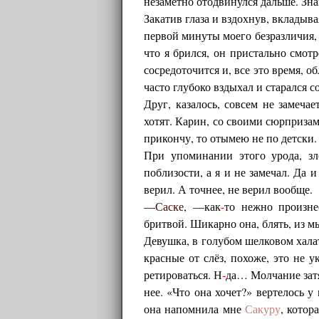
незаметно отодвинулся дальше. Зна
Закатив глаза и вздохнув, вкладыв
первой минуты моего безразличия, 
что я брился, он пристально смот
сосредоточится и, все это время, о
часто глубоко вздыхал и старался 
Друг, казалось, совсем не замеча
хотят. Карин, со своими сюрприза
прикончу, то отымею не по детски.
При упоминании этого урода, зл
поблизости, а я и не замечал. Да 
верил. А точнее, не верил вообще.
—
Саске
, —как
-
то нежно произне
бритвой. Шикарно она, блять, из м
Девушка, в голубом шелковом халат
красные от слёз, похоже, это не 
ретироваться. Н
-
да… Молчание затя
нее. «Что она хочет?» вертелось 
она напомнила мне
Сакуру
, котор