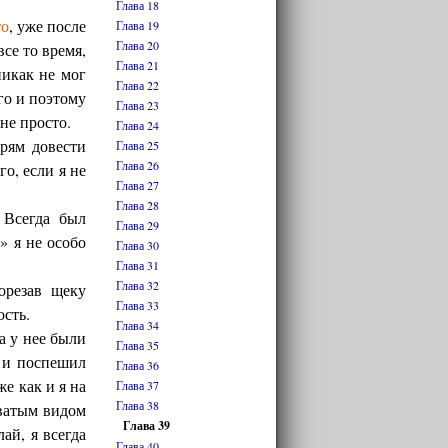
Глава 18
то
, уже после
Глава 19
Глава 20
се то время,
Глава 21
никак не мог
Глава 22
го и поэтому
Глава 23
не просто.
Глава 24
прям довести
Глава 25
Глава 26
о, если я не
Глава 27
Глава 28
 Всегда был
Глава 29
» я не особо
Глава 30
Глава 31
Глава 32
орезав щеку
Глава 33
ость.
Глава 34
а у нее были
Глава 35
я и поспешил
Глава 36
е как и я на
Глава 37
Глава 38
оватым видом
Глава 39
лай, я всегда
Глава 40