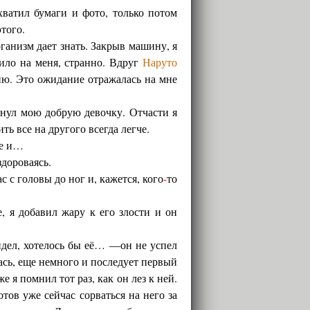
хватил бумаги и фото, только потом
этого.
рганизм дает знать. Закрыв машину, я
ило на меня, странно. Вдруг
Наруто
ию. Это ожидание отражалась на мне
ронул мою добрую девочку. Отчасти я
ть все на другого всегда легче.
ще и…
 здороваясь.
 с головы до ног и, кажется, кого
-
то
, я добавил жару к его злости и он
идел, хотелось бы её… —он не успел
ась, еще немного и последует первый
е я помнил тот раз, как он лез к ней.
отов уже сейчас сорваться на него за