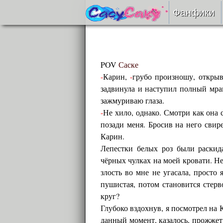
Фанфики
Читать
Сборни
POV
Саске
-
Карин,
-
грубо произношу, открыв
задвинула и наступил полный мрак
Подобр
зажмуриваю глаза.
-
Не хило, однако. Смотри как она 
Реценз
позади меня. Бросив на него свире
Карин.
На про
Лепестки белых роз были раскид
чёрных чулках на моей кровати. Не
Отправ
злость во мне не угасала, просто
пушистая, потом становится стерв
круг?
Глубоко вздохнув, я посмотрел на 
данный момент, казалось, прожжет