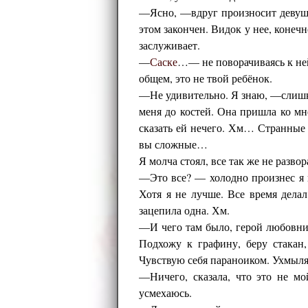
—Ясно, —вдруг произносит девушка
этом закончен. Видок у нее, конечн
заслуживает.
—
Саске
…— не поворачиваясь к не
общем, это не твой ребёнок.
—Не удивительно. Я знаю, —слишком
меня до костей. Она пришла ко мн
сказать ей нечего. Хм… Странные 
вы сложные…
Я молча стоял, все так же не разво
—Это все? — холодно произнес я и
Хотя я не лучше. Все время дела
зацепила одна. Хм.
—И чего там было, герой любовн
Подхожу к графину, беру стакан,
Чувствую себя параноиком. Ухмыляю
—Ничего, сказала, что это не мо
усмехаюсь.