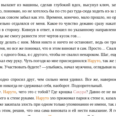
 вылазит из машины, сделав глубокий вдох, высунул ключ, за
о, понимаю, но не хотелось бы по сто раз туда
-
сюда ходить из
-
за 
 как совсем забыл как это. Времени, конечно, мало прошло, но о
ельно отдалялся от меня. Какое
-
то чувство дежавю сразу накат
л в сторону. Кивнув в ответ, я пошел по указанному направлен
гда же смогу разнести этот чертов кусок гов…
уду делать с ним. Меня никто и ничто не остановит, ведь он т
еня, но все же понимал, что в этом виноват я сам. Просто… Свали
о
с одного бока, я с другого, чтобы не свалил ненароком. Шаг, е
жал ему руку. Чуть погодя ко мне присоединился
Наруто
, так же
им. Участвовать будите? —улыбаясь, начал мужчина, оглядывая нас
дно спросил друг, чем сильно меня удивил. Все же, наверное
н никогда не сдерживал себя, наоборот. Подозрительный.
у.
Наруто
, чего это с тобой? Где крошка
Сакура
? Давно ее не в
 его к стене руками.
Наруто
зло прижимал парня к стене и, казал
 же закипала злость при одном только упоминании ее имени, так ж
а этим, решив, что она сама виновата и ей нести наказание. Я г