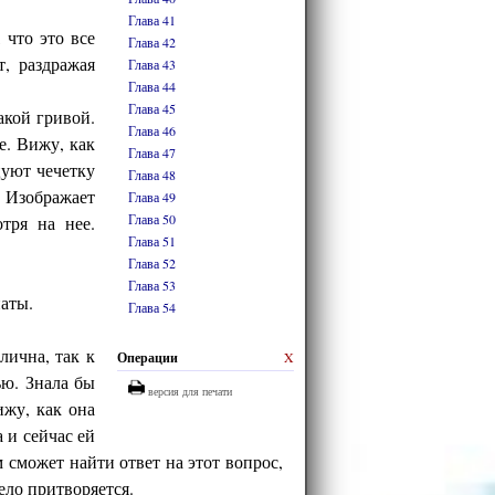
Глава 41
 что это все
Глава 42
, раздражая
Глава 43
Глава 44
Глава 45
акой гривой.
Глава 46
е. Вижу, как
Глава 47
цуют чечетку
Глава 48
 Изображает
Глава 49
Глава 50
тря на нее.
Глава 51
Глава 52
Глава 53
наты.
Глава 54
лична, так к
Операции
X
ью. Знала бы
версия для печати
ижу, как она
 и сейчас ей
м сможет найти ответ на этот вопрос,
мело притворяется.