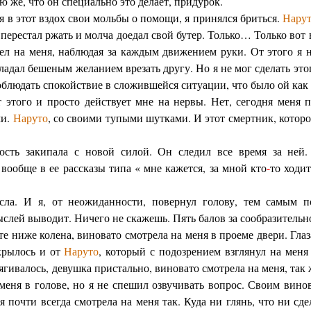
ю же, что он специально это делает, придурок.
ая в этот вздох свои мольбы о помощи, я принялся бриться.
Нару
перестал ржать и молча доедал свой бутер. Только… Только вот в
рел на меня, наблюдая за каждым движением руки. От этого я 
бладал бешеным желанием врезать другу. Но я не мог сделать это
соблюдать спокойствие в сложившейся ситуации, что было ой как 
ет этого и просто действует мне на нервы. Нет, сегодня меня 
ми.
Наруто
, со своими тупыми шутками. И этот смертник, которог
ость закипала с новой силой. Он следил все время за ней.
и вообще в ее рассказы типа « мне кажется, за мной кто
-
то ходит
сла. И я, от неожиданности, повернул голову, тем самым п
ыслей выводит. Ничего не скажешь. Пять балов за сообразительн
е ниже колена, виновато смотрела на меня в проеме двери. Глаз
укрылось и от
Наруто
, который с подозрением взглянул на мен
гивалось, девушка пристально, виновато смотрела на меня, так ж
у меня в голове, но я не спешил озвучивать вопрос. Своим вин
ая почти всегда смотрела на меня так. Куда ни глянь, что ни сде