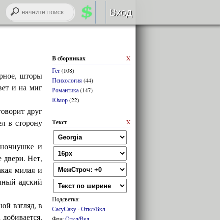
Вход
Авторизация
В сборниках
X
RSS
Гет
(108)
ерное, шторы
Психология
(44)
вет и на миг
Романтика
(147)
Юмор
(22)
говорит друг
войти через
ВК
онтакте
ел в сторону
Текст
X
 ночнушке и
регистрация
 двери. Нет,
акая милая и
забыли логин или пароль?
анный адский
Подсветка:
ой взгляд, в
СасуСаку
-
Откл/Вкл
а добивается,
Фон:
Откл/Вкл