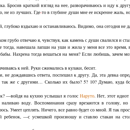
. Бросив краткий взгляд на нее, разворачиваюсь и иду к друг
о, не из лучших. Где
-
то в глубине души мне ее искренне жаль, н
й, глубоко вздыхаю и останавливаюсь. Видимо, она сегодня не
 грубо отвечаю я, чувствуя, как камень с души свалился и ста
е тогда, навешала лапши на уши и жила у меня все это время, 
бабы. Нахрена тогда вешаться на меня? Если любишь, зачем м
рачиваясь к ней. Руки сжимались в кулаки, бесит.
, не дождавшись ответа, поспешил к другу. Да, эта девка опр
л так же с другими… Сколько их было? 5? 10? Думаю, куда бо
ик? —войдя на кухню услышал я голос
Наруто
. Нет, этот идио
 наливаю воду. Воспоминания сразу врезаются в голову, но
сь. Умеет цеплять. Ничего, все равно будет со мной. Я так прос
й ребенок, —с усмешкой произношу и ставлю стакан на стол