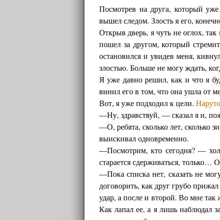
Посмотрев на друга, который уже
вышел следом. Злость я его, конечн
Открыв дверь, я чуть не оглох, так
пошел за другом, который стремит
остановился и увидев меня, кивну
злостью. Больше не могу ждать, ко
Я уже давно решил, как и что я б
винил его в том, что она ушла от м
Вот, я уже подходил к цели.
Нарут
—Ну, здравствуй, — сказал я и, по
—О, ребята, сколько лет, сколько з
выискивал одновременно.
—Посмотрим, кто сегодня? — холо
старается сдерживаться, только… О
—Пока списка нет, сказать не мог
договорить, как друг грубо прижал
удар, а после и второй. Во мне так
Как лапал ее, а я лишь наблюдал з