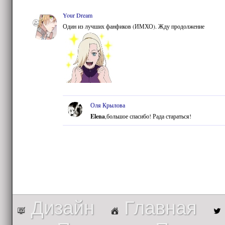
Your Dream
Один из лучших фанфиков (ИМХО). Жду продолжение
Оля Крылова
Elena
,большое спасибо! Рада стараться!
Дизайн
Главная