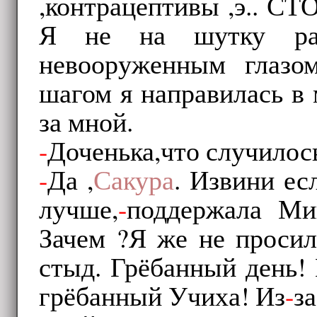
,контрацептивы ,э.. СТ
Я не на шутку ра
невооруженным глазом
шагом я направилась в
за мной.
-
Доченька,что случилос
-
Да ,
Сакура
. Извини ес
лучше,
-
поддержала Ми
Зачем ?Я же не просил
стыд. Грёбанный день! 
грёбанный Учиха! Из
-
за