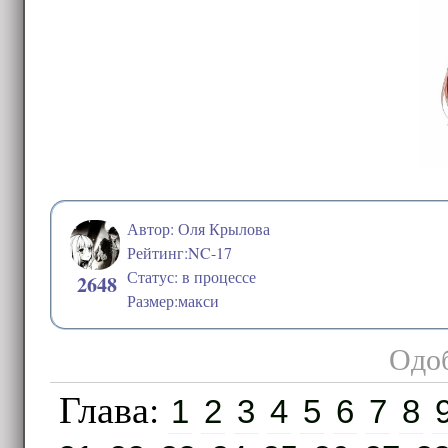
Автор: Оля Крылова
Рейтинг:NC-17
Статус: в процессе
2648
Размер:макси
Одоб
Глава:
1
2
3
4
5
6
7
8