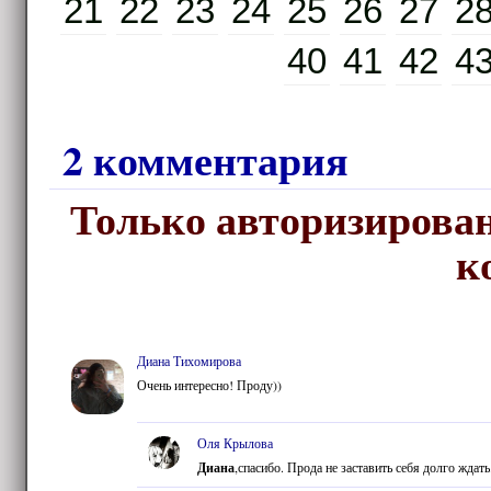
21
22
23
24
25
26
27
2
40
41
42
4
2 комментария
Только авторизирован
к
Диана Тихомирова
Очень интересно! Проду))
Оля Крылова
Диана
,спасибо. Прода не заставить себя долго ждать