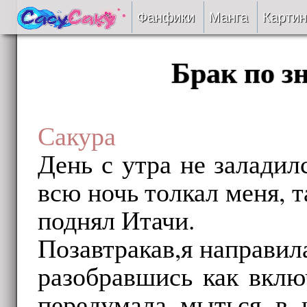
Фанфики
Манга
Картин
Читать
Брак по з
Сборники
Подобрать
Сакура
День с утра не заладил
Рецензии
всю ночь толкал меня, т
На проверке
поднял Итачи.
Отправить
Позавтракав,я направила
разобравшись как включ
передумала мыться в н