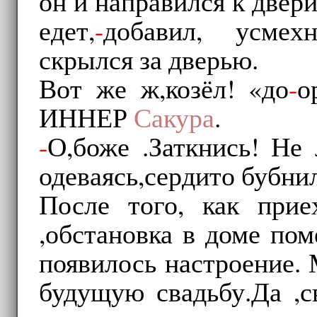
он и направился к двери
едет,
-
добавил, усмех
скрылся за дверью.
Вот же ж,козёл! «до
-
о
ИННЕР
Сакура
.
-
О,боже .Заткнись! Не 
одеваясь,сердито бубнил
После того, как при
,обстановка в доме пом
появилось настроение.
будущую свадьбу.Да ,с