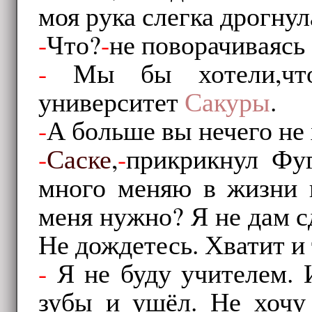
моя рука слегка дрогнул
-
Что?
-
не поворачиваясь 
-
Мы бы хотели,что
университет
Сакуры
.
-
А больше вы нечего не
-
Саске
,
-
прикрикнул Фуг
много меняю в жизни 
меня нужно? Я не дам с
Не дождетесь. Хватит и т
-
Я не буду учителем. И
зубы и ушёл. Не хочу