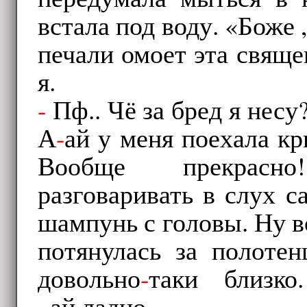
встала под воду. «Боже 
печали омоет эта свяще
я.
-
Пф.. Чё за бред я несу
А
-
ай у меня поехала кр
Вообще прекрас
разговаривать в слух с
шампунь с головы. Ну в
потянулась за полотен
довольно
-
таки близко
..ай,ладно.