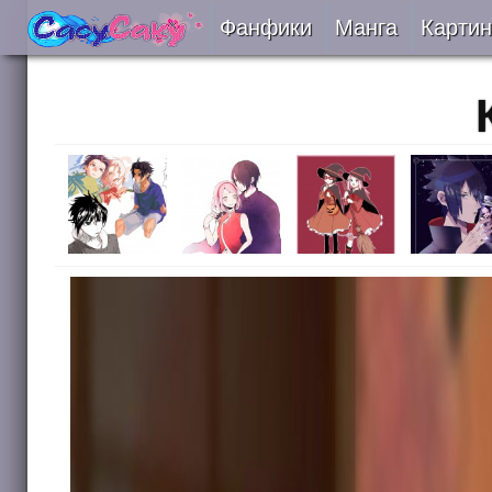
Фанфики
Манга
Картин
Читать
Сборники
Подобрать
Рецензии
На проверке
Отправить