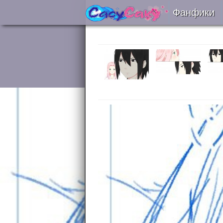
Фанфики
Читать
Сборни
Подобр
Реценз
На про
Отправ