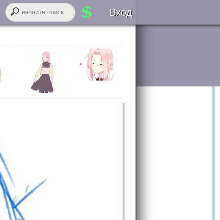
Вход
Авторизация
RSS
войти через
ВК
онтакте
регистрация
забыли логин или пароль?