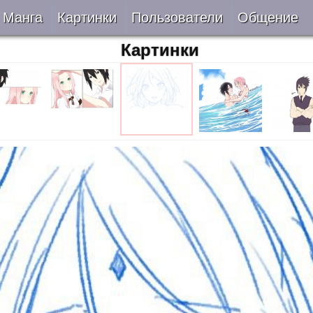
Манга
Картинки
Пользователи
Общение
Картинки
Авторы
Блог
ки
Все
Лента 
ать
Беты
ии
VIP
верке
Онлайн
ить
За 24 часа