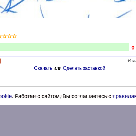
☆
☆
☆
☆
0
19 и
Скачать
или
Сделать заставкой
о авторизированные пользователи могут писать комм
ookie
. Работая с сайтом, Вы соглашаетесь с
правилам
Твиттер
ВКонтакте
Почта
Правила и Политика
ксандр Маркин
Анастасия Чекаленкова
admin@sasus