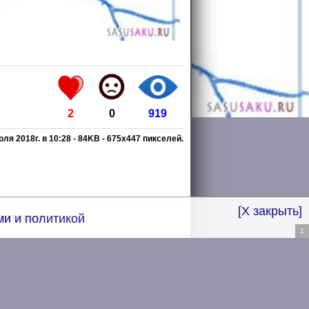
2
0
919
юля 2018г. в 10:28
-
84KB
-
675
x
447
пикселей.
[X закрыть]
ентарии
и и политикой
1
English
БорутоФан.ру
aku.ru