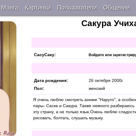
Манга
Картинки
Пользователи
Общение
Сакура
Учих
Авторы
Блог
ки
Все
Лента 
ать
Беты
СасуСаку:
Войдите или зарегистрир
ии
VIP
Дата рождения:
26 октября 2000г.
верке
Онлайн
Пол:
женский
Я очень люблю смотреть аниме "Наруто", а особ
ить
За 24 часа
пары- Саске и Сакура. Также немного разбираюсь 
эту страну, а не только язык.Очень люблю сладости
рисовать, болтать, слушать музыку.