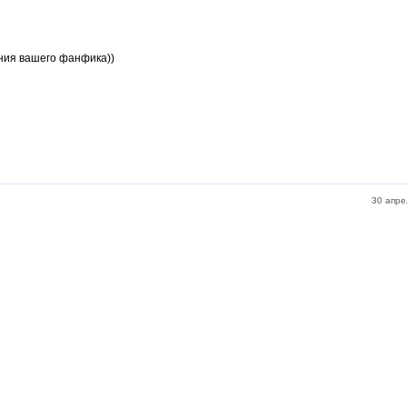
ния вашего фанфика))
30 апре