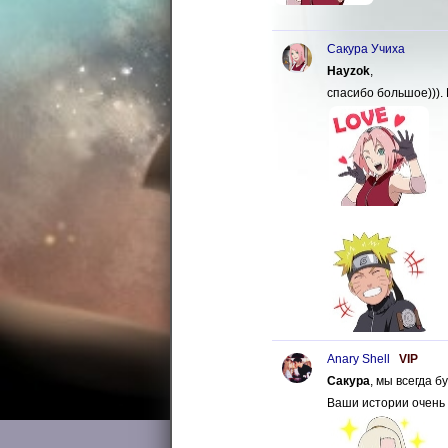
Сакура Учиха
Hayzok
,
спасибо большое))). 
Anary Shell
VIP
Сакура
, мы всегда б
Ваши истории очень