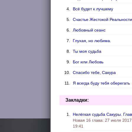
Всё будет к лучшему
Счастье Жестокой Реальности
Любовный сеанс
Глухая, но любима.
Ты моя судьба
Бог или Любовь
Спасибо тебе, Сакура
Я всегда буду тебя оберегать
Свидание - это мягко сказано!
Закладки:
Научиться жить без тебя
Нелёгкая судьба Сакуры. Глав
Я всегда буду рядом
Новая 16 глава: 27 июля 2017г
Киллер на балу
19:41