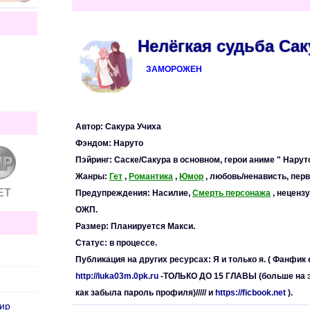
Нелёгкая судьба Са
ЗАМОРОЖЕН
Автор: Сакура Учиха
Фэндом: Наруто
Пэйринг: Саске/Сакура в основном, герои аниме " Нару
Жанры:
Гет
,
Романтика
,
Юмор
, любовь/ненависть, пер
ЕТ
Предупреждения: Насилие,
Смерть персонажа
, неценз
ОЖП.
Размер: Планируется Макси.
Статус: в процессе.
Публикация на других ресурсах: Я и только я. ( Фанфик
http://luka03m.0pk.ru
-ТОЛЬКО ДО 15 ГЛАВЫ (больше на э
как забыла пароль профиля)///// и
https://ficbook.net
).
мир