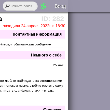
Вход
Авторизация
а
ID: 282
заходила 24 апреля 2022г. в 18:30
RSS
Контактная информация
уйтесь, чтобы написать сообщение
Немного о себе
войти через
ВК
онтакте
25 лет
регистрация
енно люблю наблюдать за отношениями
в японском языке, люблю изучать саму
забыли логин или пароль?
, писать фанфики, стихи, читать,
Фанфики