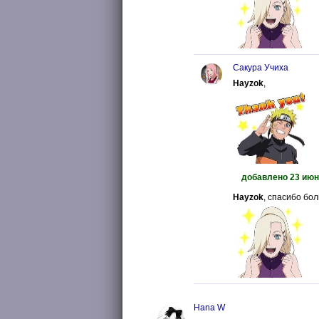
Сакура Учиха
Hayzok
,
добавлено 23 июн.
Hayzok
, спасибо бол
Hana W