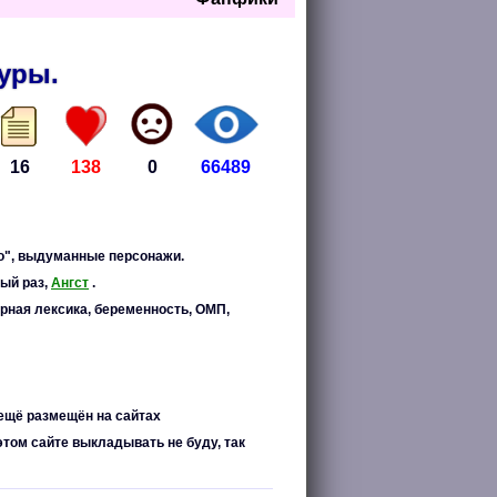
куры.
16
138
0
66489
то", выдуманные персонажи.
вый раз,
Ангст
.
урная лексика, беременность, ОМП,
 ещё размещён на сайтах
том сайте выкладывать не буду, так