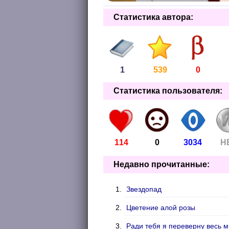
Статистика автора:
1
539
0
Статистика пользователя:
114
0
3034
Н
Недавно прочитанные:
Звездопад
Цветение алой розы
Ради тебя я переверну весь 