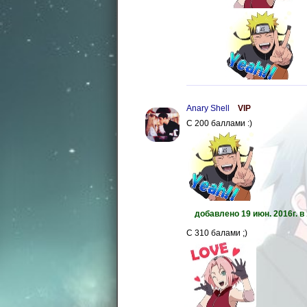
Anary Shell
VIP
С 200 баллами :)
добавлено 19 июн. 2016г. в 
С 310 балами ;)