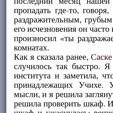
последний месяц наше
пропадать где
-
то, говоря,
раздражительным, грубым
его исчезновения он часто
произносил «ты раздража
комнатах.
Как я сказала ранее,
Саске
случилось так быстро. Я
института и заметила, чт
принадлежащих Учихе. 
мысли, и я решила заглян
решила проверить шкаф. И 
шкаф и ужаснулась: вещ