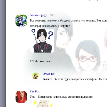
Алекса Уруру
VIP
Все довольно неплохо, я бы даже сказала, что хорошо. Вот толь
фотографии оказались у Наруто?
P.S. Жестко туплю
Эльза Тян
Алекса
, об этом будет говориться в фанфике. Не хо
Fire Fox
Ухх!!! Интересное начало, жду скорее продолжения!