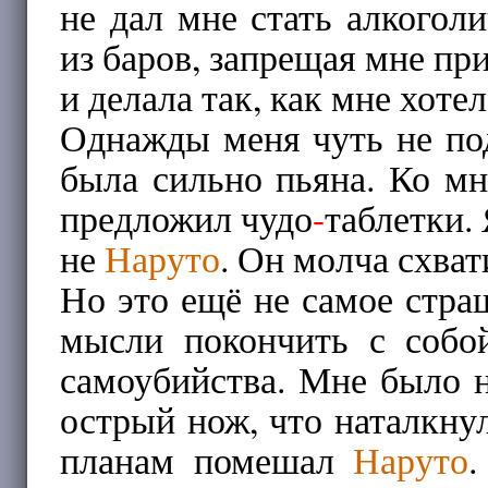
не дал мне стать алкогол
из баров, запрещая мне при
и делала так, как мне хотел
Однажды меня чуть не под
была сильно пьяна. Ко м
предложил чудо
-
таблетки.
не
Наруто
. Он молча схват
Но это ещё не самое стра
мысли покончить с собо
самоубийства. Мне было н
острый нож, что наталкну
планам помешал
Наруто
.