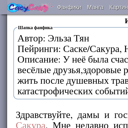
Фанфики
Манга
Картин
Читать
Шапка фанфика
Автор: Эльза Тян
Сборники
Пейринги: Саске/Сакура, 
Подобрать
Описание: У неё была сча
весёлые друзья,здоровые р
Рецензии
жить после душевных тра
На проверке
катастрофических событий
Отправить
Здравствуйте, дамы и го
Сакура
. Мне недавно исп