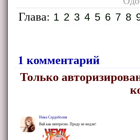
Одоб
Глава:
1
2
3
4
5
6
7
8
1 комментарий
Только авторизирован
к
Ника Сердоболия
Вай как интересно. Проду не медля!