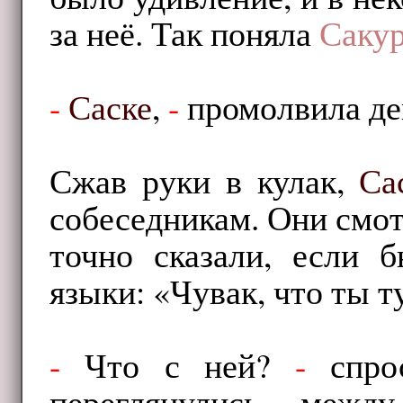
за неё. Так поняла
Саку
-
Саске
,
-
промолвила де
Сжав руки в кулак,
Са
собеседникам. Они смот
точно сказали, если 
языки: «Чувак, что ты т
-
Что с ней?
-
спрос
переглянулись межд