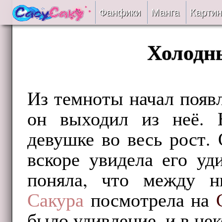
Фанфики
Манга
Картин
Читать
Холодны
Сборники
Подобрать
Из темноты начал появ
он выходил из неё. Н
Рецензии
девушке во весь рост.
На проверке
вскоре увидела его уд
Отправить
поняла, что между н
Сакура
посмотрела на
было удивление, и в не