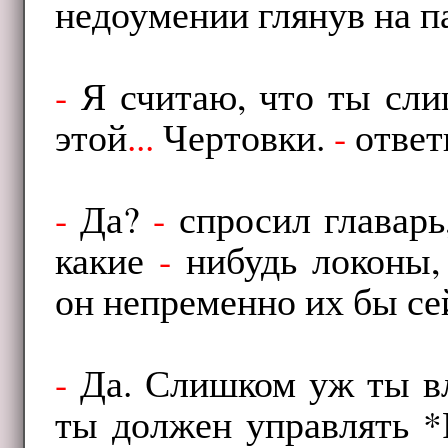
недоумении глянув на п
-
Я считаю, что ты сли
этой
...
Чертовки.
-
ответ
-
Да?
-
спросил главарь
какие
-
нибудь локоны, 
он непременно их бы сей
-
Да. Слишком уж ты вл
ты должен управлять *