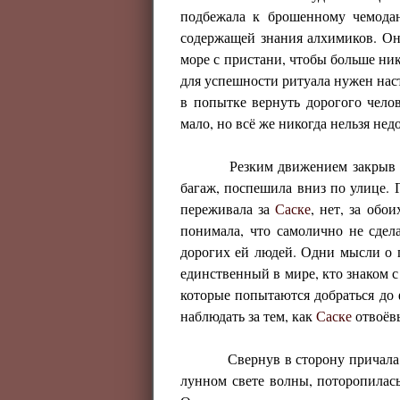
подбежала к брошенному чемода
содержащей знания алхимиков. Он
море с пристани, чтобы больше ник
для успешности ритуала нужен нас
в попытке вернуть дорогого челов
мало, но всё же никогда нельзя не
Резким движением закрыв 
багаж, поспешила вниз по улице. 
переживала за
Саске
, нет, за обо
понимала, что самолично не сдел
дорогих ей людей. Одни мысли о п
единственный в мире, кто знаком с
которые попытаются добраться до
наблюдать за тем, как
Саске
отвоёвы
Свернув в сторону причала
лунном свете волны, поторопилас