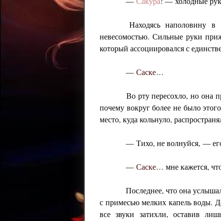
—
Сакура
! — холодные рук
Находясь наполовину в 
невесомостью. Сильные руки при
который ассоциировался с единств
—
Саске
…
Во рту пересохло, но она п
почему вокруг более не было этог
место, куда кольнуло, распространя
— Тихо, не волнуйся, — ег
—
Саске
… мне кажется, чт
Последнее, что она услышал
с примесью мелких капель воды. Д
все звуки затихли, оставив ли