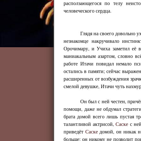
расползающегося по телу неисто
человеческого сердца.
Глядя на своего довольно 
незнакомце накручивало инстинк
Орочимару, и Учиха заметил её 
маниакальным азартом, словно вс
работе Итачи повидал немало пс
остались в памяти; сейчас выраже
расширенных от возбуждения зрачк
смелой девушке, Итачи чуть нахму
Он был с ней честен, прич
помощи, даже не обдумал стратеги
брата домой всего лишь пустая т
талантливой актрисой,
Саске
с ней
приведёт
Саске
домой, он никак н
больше: он никому не позволит по