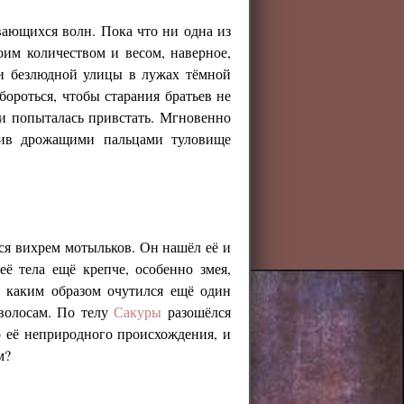
вающихся волн. Пока что ни одна из
оим количеством и весом, наверное,
и безлюдной улицы в лужах тёмной
бороться, чтобы старания братьев не
и попыталась привстать. Мгновенно
атив дрожащими пальцами туловище
ься вихрем мотыльков. Он нашёл её и
ё тела ещё крепче, особенно змея,
о каким образом очутился ещё один
 волосам. По телу
Сакуры
разошёлся
о её неприродного происхождения, и
м?