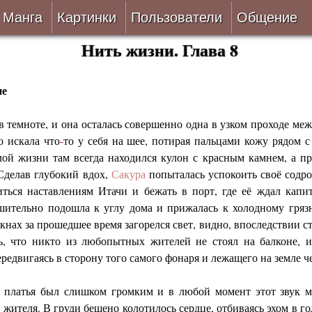
Манга
Картинки
Пользователи
Общение
Нить жизни. Глава 8
Авторы
Блог
ки
Все
Лента 
не
в темноте, и она осталась совершенно одна в узком проходе меж
ать
Беты
 искала что
-
то у себя на шее, потирая пальцами кожу рядом 
лой жизни там всегда находился кулон с красным камнем, а п
ии
VIP
 Сделав глубокий вдох,
Сакура
попыталась успокоить своё содр
ться наставлениям Итачи и бежать в порт, где её ждал капи
верке
Онлайн
ительно подошла к углу дома и прижалась к холодному гряз
кнах за прошедшее время загорелся свет, видно, впоследствии с
ить
За 24 часа
сь, что никто из любопытных жителей не стоял на балконе, 
едвигаясь в сторону того самого фонаря и лежащего на земле ч
и платья был слишком громким и в любой момент этот звук м
 жителя. В груди бешено колотилось сердце, отбиваясь эхом в г