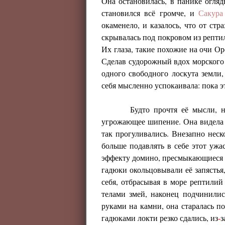
Она остановилась, в панике огля
становился всё громче, и
Сакура
окаменело, и казалось, что от стр
скрывалась под покровом из репти
Их глаза, такие похожие на очи Ор
Сделав судорожный вдох морского
одного свободного лоскута земли
себя мысленно успокаивала: пока эт
Будто прочтя её мысли, 
угрожающее шипение. Она видела о
так прогуливались. Внезапно неск
больше подавлять в себе этот ужа
эффекту домино, пресмыкающиеся н
гадюки окольцовывали её запястья
себя, отбрасывая в море рептили
телами змей, наконец подчинили
руками на камни, она старалась по
гадюками локти резко сдались, из
-
з