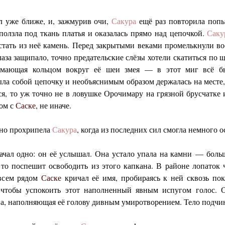
 уже ближе, и, зажмурив очи,
Сакура
ещё раз повторила попы
ползла под ткань платья и оказалась прямо над цепочкой.
Саку
тать из неё камень. Перед закрытыми веками промелькнули во
лаза защипало, точно предательские слёзы хотели скатиться по 
мающая кольцом вокруг её шеи змея — в этот миг всё б
ла собой цепочку и необъяснимым образом держалась на месте
тся, то уж точно не в ловушке Орочимару на грязной брусчатке
дом с
Саске
, не иначе.
нно прохрипела
Сакура
, когда из последних сил смогла немного 
ачал одно: он её услышал. Она устало упала на камни — боль
то поспешит освободить из этого капкана. В районе лопаток 
овсем рядом
Саске
кричал её имя, пробираясь к ней сквозь по
, чтобы успокоить этот наполненный явным испугом голос. 
на, наполняющая её голову дивным умиротворением. Тело подчин