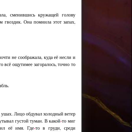
зла, сменившись кружащей голову
м гвоздик. Она помнила этот запах,
очти не соображала, куда её несли и
то всё ощутимее загоралось, точно то
абль.
ё ушах. Лицо обдувал холодный ветер
тывал густой туман. В какой
-
то миг
сил её имя. Где
-
то в груди, среди