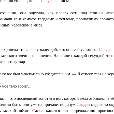
и легли ей на щёки. —
Сакура
, очнись!
сознании, она ощутила, как поверхность под спиной исче
жимали её к чему
-
то твёрдому и тёплому, пропахшему аромато
енным человеком в мире.
рохрипела это слово с надеждой, что оно его успокоит.
Сакура
п
о мерзкого змеиного шипения. На спине с каждой секундой что
-
ло по телу жар.
о голос был максимально убедительным. — Я отнесу тебя на кор
о моё тело горит…
а, — это поспешный топот его ног, который эхом отбивался в е
олжно быть, они уже на причале, но разум
Сакуры
медленно оку
шь мягкий шёпот
Саске
: кажется, он встревоженно произно