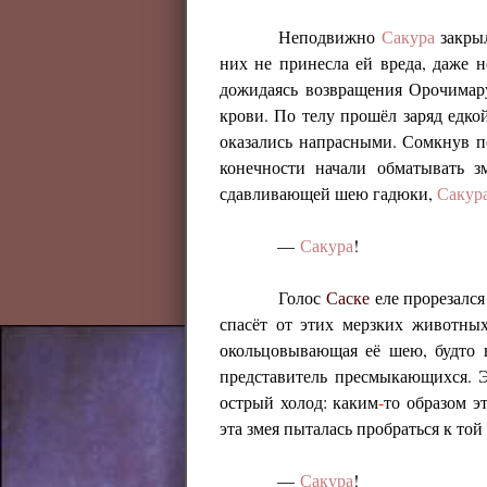
Неподвижно
Сакура
закрыл
них не принесла ей вреда, даже н
дожидаясь возвращения Орочима
крови. По телу прошёл заряд едко
оказались напрасными. Сомкнув 
конечности начали обматывать з
сдавливающей шею гадюки,
Сакур
—
Сакура
!
Голос
Саске
еле прорезался
спасёт от этих мерзких животных
окольцовывающая её шею, будто 
представитель пресмыкающихся. Э
острый холод: каким
-
то образом э
эта змея пыталась пробраться к т
—
Сакура
!