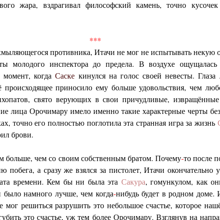
вого жара, вздрагивал философский камень, точно кусочек
***
ухмыляющегося противника, Итачи не мог не испытывать некую о
ты молодого инспектора до предела. В воздухе ощущалась
в момент, когда
Саске
кинулся на голос своей невесты. Глаза
ё происходящее приносило ему больше удовольствия, чем люб
ихопатов, свято верующих в свои причудливые, извращённые
ние лица Орочимару имело именно такие характерные черты без
ах, точно его полностью поглотила эта странная игра за жизнь
рил брови.
ём больше, чем со своим собственным братом. Почему
-
то после 
ю побега, а сразу же взялся за пистолет, Итачи окончательно 
рата времени. Кем бы ни была эта
Сакура
, гомункулом, как о
 было намного лучше, чем когда
-
нибудь будет в родном доме. 
е мог решиться разрушить это небольшое счастье, которое наш
губить это счастье, уж тем более Орочимару. Взглянув на напр