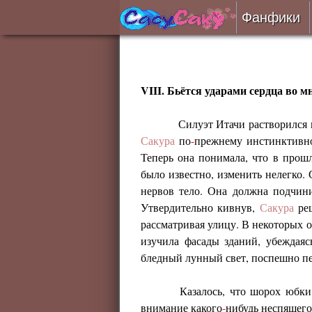
Фанфики
Читать
Сборни
VIII. Бьётся ударами сердца во м
Силуэт Итачи растворился 
Подобр
Сакура
по
-
прежнему инстинктивно
Теперь она понимала, что в прош
Реценз
было известно, изменить нелегко.
нервов тело. Она должна подчини
На про
Утвердительно кивнув,
Сакура
реш
рассматривая улицу. В некоторых о
Отправ
изучила фасады зданий, убеждая
бледный лунный свет, поспешно пер
Казалось, что шорох юбк
внимание какого
-
нибудь неспящего