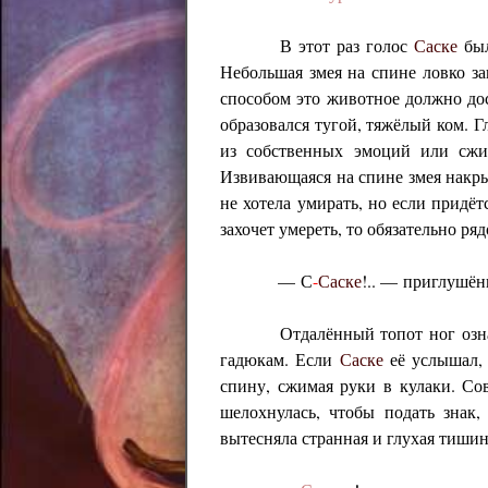
В этот раз голос
Саске
был
Небольшая змея на спине ловко за
способом это животное должно дос
образовался тугой, тяжёлый ком. Г
из собственных эмоций или сжи
Извивающаяся на спине змея накры
не хотела умирать, но если придё
захочет умереть, то обязательно ря
— С
-
Саске
!.. — приглушё
Отдалённый топот ног озн
гадюкам. Если
Саске
её услышал, 
спину, сжимая руки в кулаки. С
шелохнулась, чтобы подать знак
вытесняла странная и глухая тиши