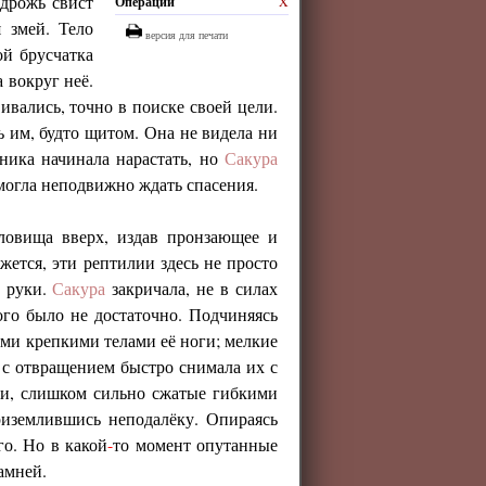
дрожь свист
Операции
X
 змей. Тело
версия для печати
ой брусчатка
 вокруг неё.
ивались, точно в поиске своей цели.
 им, будто щитом. Она не видела ни
ника начинала нарастать, но
Сакура
 могла неподвижно ждать спасения.
уловища вверх, издав пронзающее и
жется, эти рептилии здесь не просто
в руки.
Сакура
закричала, не в силах
ого было не достаточно. Подчиняясь
ими крепкими телами её ноги; мелкие
с отвращением быстро снимала их с
ни, слишком сильно сжатые гибкими
риземлившись неподалёку. Опираясь
го. Но в какой
-
то момент опутанные
амней.