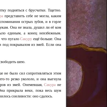
тку подняться с брусчатки. Тщетно.
ра
представить себе не могла, каким
споминания острых зубов, и в горле
щекам. Она не знала, душил ли её ком
ыло единым, а конец неизбежным.
, что пугало
Сакуру
ещё больше. Она
 и под покрывалом из змей. Если она
освободить шею.
ше не было сил сопротивляться этим
что
-
то резко укололо, и она выгнула
кров из змей. Онемевшая,
Сакура
не
Она прикрыла веки, пока весь шум
илось сонливости: оно сдалось.