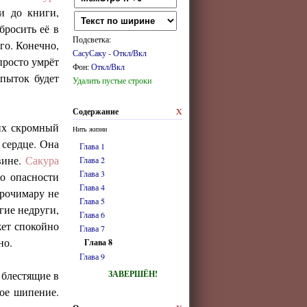
и до книги,
бросить её в
Подсветка:
го. Конечно,
СасуСаку
-
Откл/Вкл
просто умрёт
Фон:
Откл/Вкл
опыток будет
Удалить пустые строки
Содержание
X
 их скромный
Нить жизни
 сердце. Она
Глава 1
вине.
Сакура
Глава 2
Глава 3
ло опасности
Глава 4
Орочимару не
Глава 5
гие недруги,
Глава 6
жет спокойно
Глава 7
но.
Глава 8
Глава 9
 блестящие в
ЗАВЕРШЁН!
кое шипение.