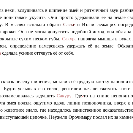
а веки, вслушиваясь в шипение змей и ритмичный звук разби
е попыталась укусить. Они просто удерживали её на земле св
ру. В мыслях всплыли образы
Саске
и Итачи, лежащих посред
й дрожи. Она не могла допустить подобный исход, она обязана 
покрытые сухим песком губы,
Сакура
напрягла мышцы в руках 
меи, определённо намереваясь удержать её на земле. Обхв
а
сделала усилие оттянуть её от себя.
 сквозь пелену шипения, заставив её грудную клетку наполнит
. Будто услышав его голос, рептилии начали сжимать части е
вознамеривалась задушить
Сакуру
. Где
-
то на спине непонятн
та змея ползла ощутимо вдоль линии позвоночника, вверх к
то животное знало, где находилось единственное доказательств
ой выступающей цепочке. Неужели Орочимару послал их за камне