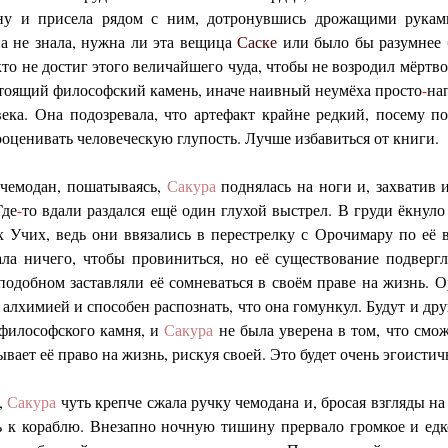
ну и присела рядом с ним, дотронувшись дрожащими рукам
а не знала, нужна ли эта вещица
Саске
или было бы разумнее 
то не достиг этого величайшего чуда, чтобы не возродил мёртво
тоящий философский камень, иначе наивный неумёха просто
-
на
ека. Она подозревала, что артефакт крайне редкий, посему п
дооценивать человеческую глупость. Лучше избавиться от книги.
чемодан, пошатываясь,
Сакура
поднялась на ноги и, захватив
Где
-
то вдали раздался ещё один глухой выстрел. В груди ёкнуло
их Учих, ведь они ввязались в перестрелку с Орочимару по её 
ала ничего, чтобы провиниться, но её существование подверг
одобном заставляли её сомневаться в своём праве на жизнь. 
 алхимией и способен распознать, что она гомункул. Будут и дру
 философского камня, и
Сакура
не была уверена в том, что смо
вает её право на жизнь, рискуя своей. Это будет очень эгоистич
,
Сакура
чуть крепче сжала ручку чемодана и, бросая взгляды на
ь к кораблю. Внезапно ночную тишину прервало громкое и ед