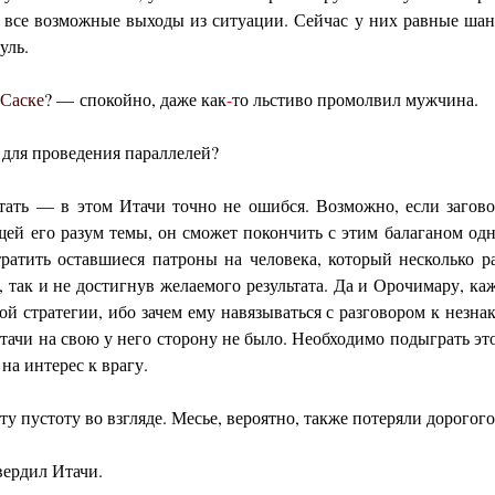
 все возможные выходы из ситуации. Сейчас у них равные шансы
уль.
Саске
? — спокойно, даже как
-
то льстиво промолвил мужчина.
для проведения параллелей?
ать — в этом Итачи точно не ошибся. Возможно, если загово
щей его разум темы, он сможет покончить с этим балаганом од
тратить оставшиеся патроны на человека, который несколько р
, так и не достигнув желаемого результата. Да и Орочимару, каж
й стратегии, ибо зачем ему навязываться с разговором к незна
тачи на свою у него сторону не было. Необходимо подыграть эт
на интерес к врагу.
ту пустоту во взгляде. Месье, вероятно, также потеряли дорогог
вердил Итачи.