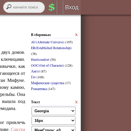
Вход
Авторизация
В сборниках
X
RSS
AU(Alternate Universe)
(105)
ER(Established Relationship)
 двух домов.
(38)
с ключицами.
Hurt/comfort
(50)
ривычки, как
OOC(Out of Character)
(128)
Ангст
(87)
войти через
ВК
онтакте
огающееся от
Гет
(108)
тан Мифуне.
Мифические существа
(17)
ному камню,
Романтика
(147)
регистрация
трельбы. Она
и вышла под
Текст
X
забыли логин или пароль?
емодана.
ог привлечь
олове.
Сакура