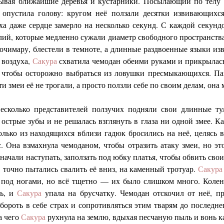
дывая ближайшие деревья и кустарники. Посылающий по телу 
опустила голову: кругом неё ползали десятки извивающихся
аха даже сердце замерло на несколько секунд. С каждой секунд
лий, которые медленно сужали диаметр свободного пространства
очимару, блестели в темноте, а длинные раздвоенные языки изв
 воздуха,
Сакура
схватила чемодан обеими руками и прикрылась
, чтобы осторожно выбраться из ловушки пресмыкающихся. Па
и змеи её не трогали, а просто ползли себе по своим делам, она
несколько представителей ползучих подняли свои длинные т
стрые зубы и не решалась взглянуть в глаза ни одной змее. Ка
олько из находящихся вблизи гадюк бросились на неё, целясь 
с. Она взмахнула чемоданом, чтобы отразить атаку змеи, но эт
ачали наступать, заползать под юбку платья, чтобы обвить сво
, точно пытались свалить её вниз, на каменный тротуар.
Сакура
й под ногами, но всё тщетно — их было слишком много. Коле
сь, и
Сакура
упала на брусчатку. Чемодан отскочил от неё, п
бороть в себе страх и сопротивляться этим тварям до последне
а чего
Сакура
рухнула на землю, вдыхая песчаную пыль и вонь к