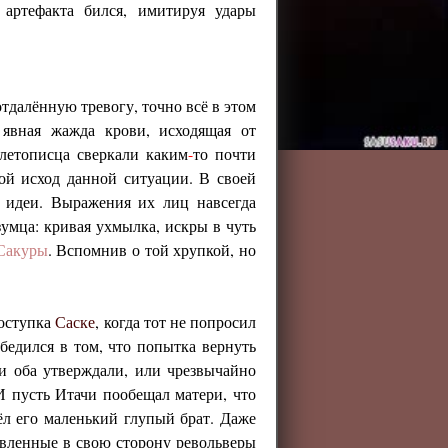
 артефакта бился, имитируя удары
тдалённую тревогу, точно всё в этом
 явная жажда крови, исходящая от
 летописца сверкали каким
-
то почти
ой исход данной ситуации. В своей
 идеи. Выражения их лиц навсегда
умца: кривая ухмылка, искры в чуть
Сакуры
. Вспомнив о той хрупкой, но
поступка
Саске
, когда тот не попросил
убедился в том, что попытка вернуть
ни оба утверждали, или чрезвычайно
И пусть Итачи пообещал матери, что
ёл его маленький глупый брат. Даже
авленные в свою сторону револьверы