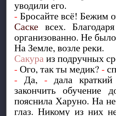
уводили его.
-
Бросайте всё! Бежим о
Саске
всех. Благодаря
организованно. Не было 
На Земле, возле реки.
Сакура
из подручных сре
-
Ого, так ты медик?
-
сп
-
Да,
-
дала краткий 
закончить обучение д
пояснила Харуно. На н
глаз. Никому из них н