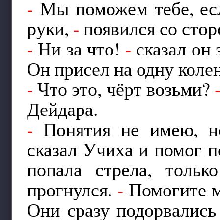
-
Мы поможем тебе, ес
руки,
-
появился со стор
-
Ни за что!
-
сказал он э
Он присел на одну колен
-
Что это, чёрт возьми?
Дейдара.
-
Понятия не имею, н
сказал Учиха и помог п
попала стрела, тольк
прогнулся.
-
Помогите 
Они сразу подорвались