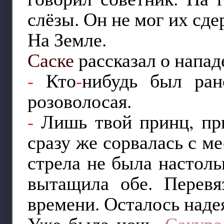
слёзы. Он не мог их сде
На Земле.
Саске
рассказал о напад
-
Кто
-
нибудь был ра
розоволосая.
-
Лишь твой принц, пр
сразу же сорвалась с м
стрела не была настоль
вытащила обе. Перевя
времени. Осталось надея
Уже была ночь.
Сакура