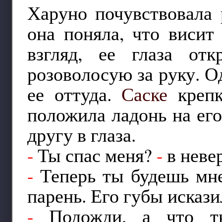
Харуно почувствовала 
она поняла, что висит
взгляд, ее глаза о
розоволосую за руку. 
ее оттуда.
Саске
крепк
положила ладонь на его
другу в глаза.
-
Ты спас меня?
-
в неве
-
Теперь ты будешь мн
парень. Его губы исказ
-
Подожди, а что т