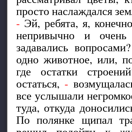
просто наслаждался зем
-
Эй, ребята, я, конечн
непривычно и очень
задавались вопросами?
одно животное, или, п
где остатки строени
остаться,
-
возмущалась
все услышали негромкое
туда, откуда доносилис
По полянке щипал тр
решил подойти к жи