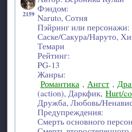
Фэндом:
2159
Naruto, Сотня
Пэйринг или персонажи:
Саске/Сакура/Наруто, Хи
Темари
Рейтинг:
PG-13
Жанры:
Романтика
,
Ангст
,
Дра
(action), Даркфик,
Hurt/co
Дружба, Любовь/Ненави
Предупреждения:
Смерть основного персо
Смерть второстепенного