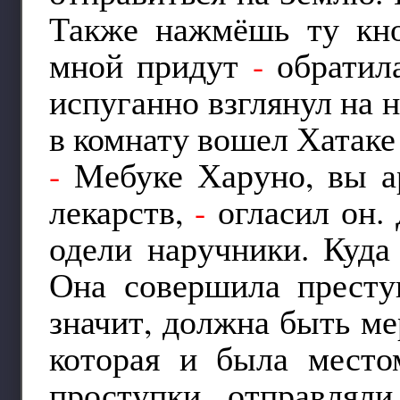
Также нажмёшь ту кноп
мной придут
-
обратила
испуганно взглянул на н
в комнату вошел Хатак
-
Мебуке Харуно, вы а
лекарств,
-
огласил он. 
одели наручники. Куда
Она совершила преступ
значит, должна быть мер
которая и была место
проступки, отправлял