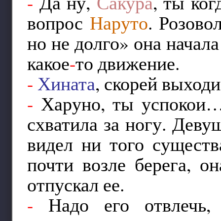
-
Да ну,
Сакура
, ты ког
вопрос
Наруто
. Розово
но не долго» она начала
какое
-
то движение.
-
Хината
, скорей выход
-
Харуно, ты успоко
схватила за ногу. Деву
видел ни того сущест
почти возле берега, о
отпускал ее.
-
Надо его отвлечь,