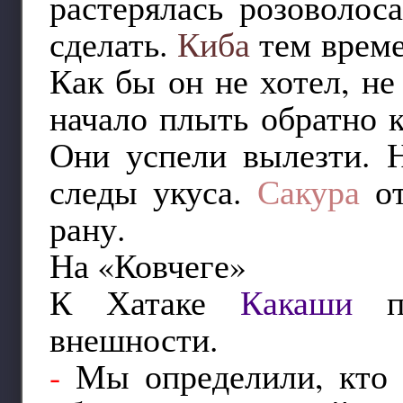
растерялась розоволос
сделать.
Киба
тем време
Как бы он не хотел, не
начало плыть обратно 
Они успели вылезти. 
следы укуса.
Сакура
от
рану.
На «Ковчеге»
К Хатаке
Какаши
по
внешности.
-
Мы определили, кто с