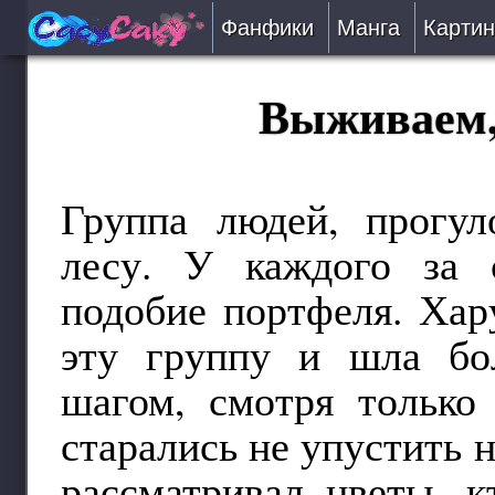
Фанфики
Манга
Картин
Читать
Выживаем, 
Сборники
Подобрать
Группа людей, прогу
лесу. У каждого за 
Рецензии
подобие портфеля. Ха
На проверке
эту группу и шла бо
Отправить
шагом, смотря только
старались не упустить н
рассматривал цветы, к