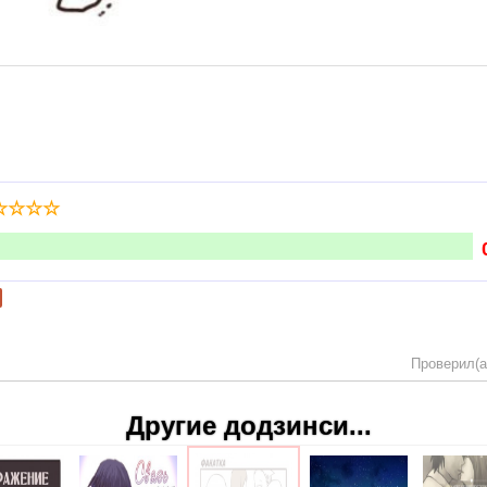
☆
☆
☆
☆
Проверил(а
Другие додзинси...