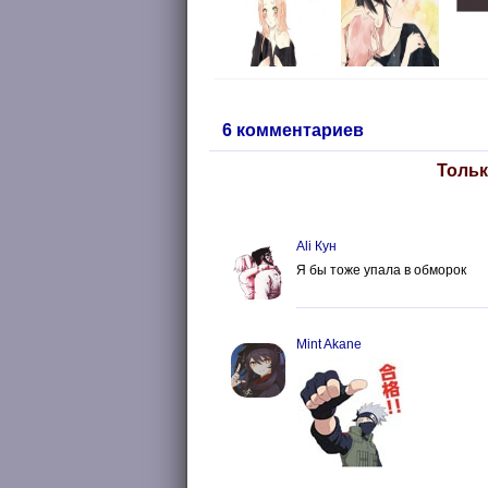
6 комментариев
Тольк
Ali Кун
Я бы тоже упала в обморок
Mint Akane