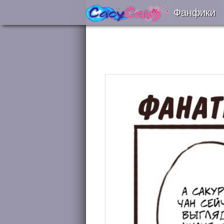
Фанфики
Читать
Сборни
Подобр
Реценз
На про
Отправ