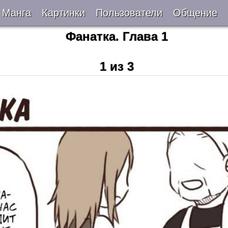
Манга
Картинки
Пользователи
Общение
Фанатка. Глава 1
Авторы
Блог
1 из 3
ки
Все
Лента 
ать
Беты
ии
VIP
верке
Онлайн
ить
За 24 часа