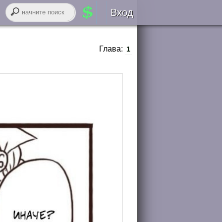
Вход
Авторизация
Глава:
1
RSS
войти через
ВК
онтакте
регистрация
забыли логин или пароль?