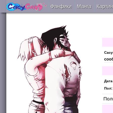
Фанфики
Манга
Картин
Читать
Сборники
Подобрать
Сасу
Рецензии
соо
На проверке
Дата
Отправить
Пол:
Поль